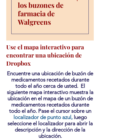
los buzones de
farmacia de
Walgreens
Farmacia Walgreens
Use el mapa interactivo para
Atenas | 1302 Congreso
encontrar una ubicación de
Parkway Sur, 37303 |
Dropbox
Teléfono: 423.745.7749
Pistola de farmacia
Encuentre una ubicación de buzón de
Walgreens | 2289
medicamentos recetados durante
Gunbarrel Rd., 37421 |
todo el año cerca de usted. El
siguiente mapa interactivo muestra la
Teléfono: 423.892.4932
ubicación en el mapa de un buzón de
Farmacia Walgreens –
medicamentos recetados durante
Hixson | 5478 Carretera
todo el año. Pase el cursor sobre un
153, 37343 | Teléfono:
localizador de punto azul,
luego
423.875.0855
seleccione el localizador para abrir la
descripción y la dirección de la
ubicación.