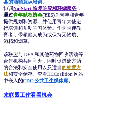
县的酒精意识培训。
协调
Nu-Start 恢复响应和环绕服务
，
通过
青年赋权协会
(YES)
为
青年和青年
提供规划和资源，并
使用青年大使进
行培训和互动学习体验。作为同伴教
育者，带领他人成为或保持无物质、
酒精和烟草。
该联盟与 DEA 和其他药物回收活动等
合作机构共同举办，同时促进处方药
的合法和安全使用以及适当
的处置方
法
和安全储存。查看
HCCoalition 网站
中嵌入
的
CDC 公共卫生媒体库
。
来联盟工作看看机会