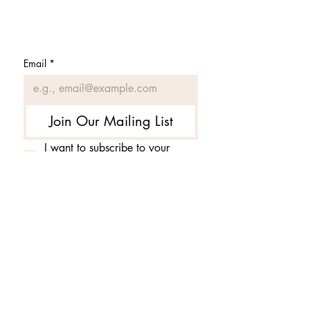
Subscribe to get 
exclusive updates
Email
*
Join Our Mailing List
I want to subscribe to your 
mailing list.
423.305.1449
Upload Files
Email Log-in
"Facilitating community change through