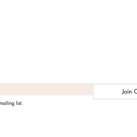
Subscribe to get exclusive updates
Join 
ailing list.