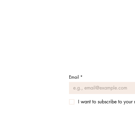
Email
*
I want to subscribe to your m
423.305.1449