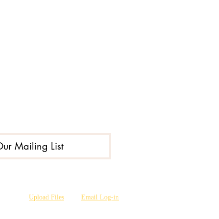
Our Mailing List
Upload Files
Email Log-in